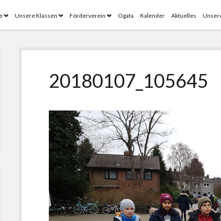
Menü
Menü
Menü
e
Unsere Klassen
Förderverein
Ogata
Kalender
Aktuelles
Unsere
öffnen
öffnen
öffnen
20180107_105645