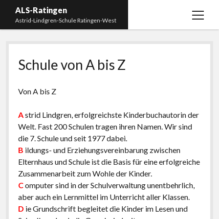
ALS-Ratingen
Menü
Astrid-Lindgren-Schule Ratingen-West
öffnen
Unsere Schule
Menü
öffnen
Schule von A bis Z
Unsere Klassen
Herzlich willkommen!
Menü
öffnen
Team
Förderverein
1. und 2. Klasse
Menü
Von A bis Z
öffnen
Geschichte
3. und 4. Klasse
Menü
Ogata
Mitglied werden
öffnen
A
strid Lindgren, erfolgreichste Kinderbuchautorin der
Räumlichkeiten
Projekte und AGs
Astrid Lindgren
Kalender
Welt. Fast 200 Schulen tragen ihren Namen. Wir sind
Leitbild
Namensgebung
Aktuelles
die 7. Schule und seit 1977 dabei.
B
ildungs- und Erziehungsvereinbarung zwischen
Schule von A bis Z
Unsere Partner
Elternhaus und Schule ist die Basis für eine erfolgreiche
Schulanmeldung
Kontakt
Menü
Zusammenarbeit zum Wohle der Kinder.
öffnen
C
omputer sind in der Schulverwaltung unentbehrlich,
Impressum
Für unsere Neuen
aber auch ein Lernmittel im Unterricht aller Klassen.
Logineo und Sdui
D
ie Grundschrift begleitet die Kinder im Lesen und