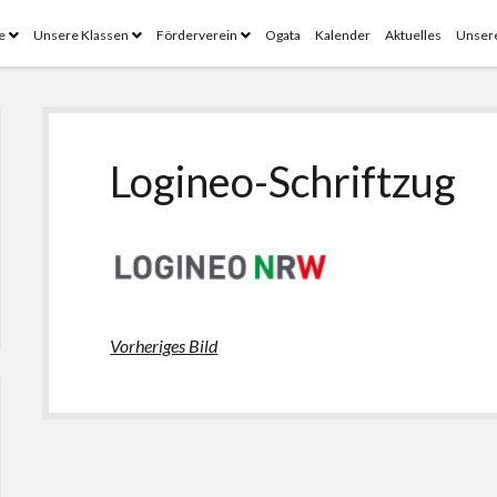
Menü
Menü
Menü
e
Unsere Klassen
Förderverein
Ogata
Kalender
Aktuelles
Unsere
öffnen
öffnen
öffnen
Logineo-Schriftzug
Vorheriges Bild